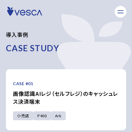
導
入
事
例
C
A
S
E
S
T
U
D
Y
CASE #01
画像認識AIレジ（セルフレジ）のキャッシュレ
ス決済端末
小売店
P400
Ark