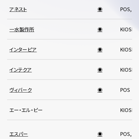
アネスト
◉
POS, K
一水製作所
◉
KIOSK
インターピア
◉
KIOSK
インテクア
◉
KIOSK
ヴィバーク
◉
POS
エー・エル・ピー
KIOSK
エスパー
◉
POS, K