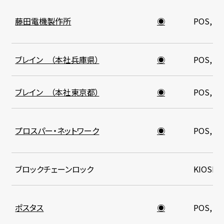
藤田電機製作所
◉
POS, K
ブレイン （本社兵庫県）
◉
POS, K
ブレイン （本社東京都）
◉
POS, K
プロスパー・ネットワーク
◉
POS, K
ブロックチェーンロック
KIOSK
ポスタス
◉
POS, K