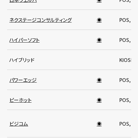
ネクステージコンサルティング
◉
POS, K
ハイパーソフト
◉
POS, K
ハイブリッド
KIOSK
パワーエッジ
◉
POS, K
ピーホット
◉
POS, K
ビジコム
◉
POS, K