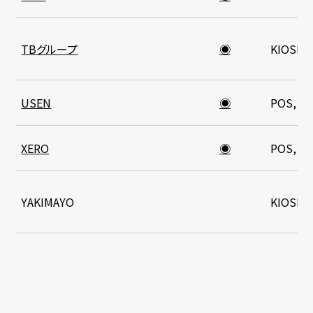
TBグループ
◉
KIOSK
USEN
◉
POS, K
XERO
◉
POS, K
YAKIMAYO
KIOSK