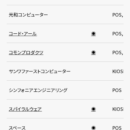
光和コンピューター
POS, K
コード・アール
◉
POS, K
コモンプロダクツ
◉
POS, K
サンワファーストコンピューター
KIOSK
シンフォニアエンジニアリング
POS
スパイラルウェア
◉
KIOSK
スペース
◉
POS