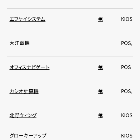
エフケイシステム
◉
KIOSK
大江電機
POS, K
オフィスナビゲート
◉
POS
カシオ計算機
◉
POS, K
北野ウィング
◉
KIOSK
グローキーアップ
KIOSK