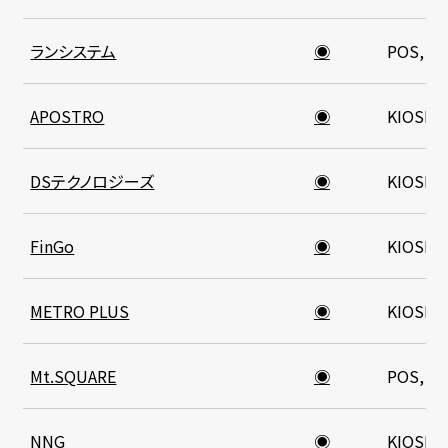
ランシステム
◉
POS, K
APOSTRO
◉
KIOSK
DSテクノロジーズ
◉
KIOSK
FinGo
◉
KIOSK
METRO PLUS
◉
KIOSK
Mt.SQUARE
◉
POS, K
NNG
◉
KIOSK