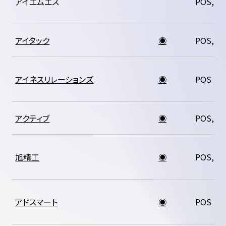
アイエムエス
POS, K
アイタック
◉
POS, K
アイネスリレーションズ
◉
POS
アクティブ
◉
POS, K
旭精工
◉
POS, K
アドスマート
◉
POS