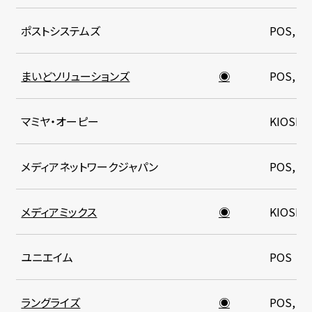
ポストシステムズ
POS, K
まいどソリューションズ
◉
POS, K
マミヤ・オーピー
KIOSK
メディアネットワークジャパン
POS, K
メディアミックス
◉
KIOSK
ユニエイム
POS
ラングライズ
◉
POS, K