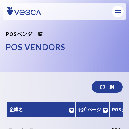
P
O
S
ベ
ン
ダ
一
覧
P
O
S
V
E
N
D
O
R
S
印 刷
企業名
紹介ページ
POSタ