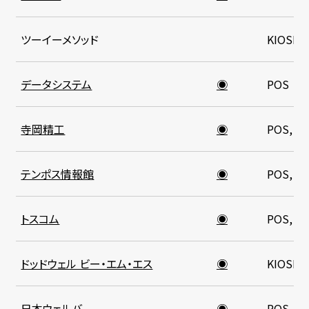
ツーイーメソッド
KIOSK
データシステム
◉
POS
寺岡精工
◉
POS, K
テンポス情報館
◉
POS, K
トスコム
◉
POS, K
ドッドウェル ビー・エム・エス
◉
KIOSK
日本ウェルバ
◉
POS, K