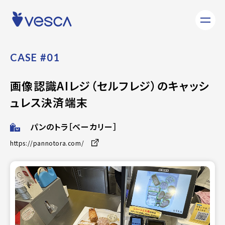
C
A
S
E
#
0
1
画
像
認
識
A
I
レ
ジ
（
セ
ル
フ
レ
ジ
）
の
キ
ャ
ッ
シ
ュ
レ
ス
決
済
端
末
パンのトラ［ベーカリー］
https://pannotora.com/