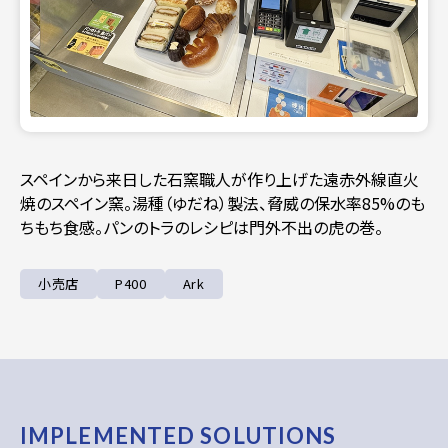
スペインから来日した石窯職人が作り上げた遠赤外線直火
焼のスペイン窯。湯種（ゆだね）製法、脅威の保水率85%のも
ちもち食感。パンのトラのレシピは門外不出の虎の巻。
小売店
P400
Ark
I
M
P
L
E
M
E
N
T
E
D
S
O
L
U
T
I
O
N
S