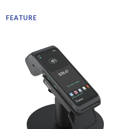
F
E
A
T
U
R
E